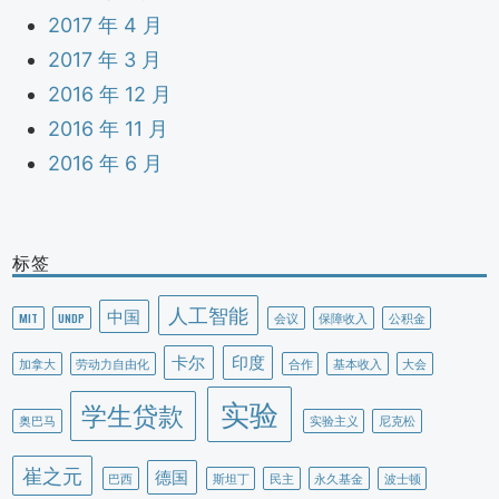
2017 年 4 月
2017 年 3 月
2016 年 12 月
2016 年 11 月
2016 年 6 月
标签
人工智能
中国
MIT
UNDP
会议
保障收入
公积金
卡尔
印度
加拿大
劳动力自由化
合作
基本收入
大会
实验
学生贷款
奥巴马
实验主义
尼克松
崔之元
德国
巴西
斯坦丁
民主
永久基金
波士顿