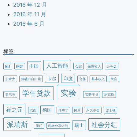
2016 年 12 月
2016 年 11 月
2016 年 6 月
标签
人工智能
中国
MIT
UNDP
会议
保障收入
公积金
卡尔
印度
加拿大
劳动力自由化
合作
基本收入
大会
实验
学生贷款
奥巴马
实验主义
尼克松
崔之元
德国
巴西
斯坦丁
民主
永久基金
波士顿
派瑞斯
社会分红
瑞士
澳门
现金分享计划