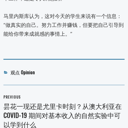
马里内斯库认为，这对今天的学生来说有一个信息：
“做真实的自己。努力工作并赚钱，但要把自己引导到
能给你带来成就感的事情上。”
Categories
观点 Opinion
文
章
PREVIOUS
导
昙花一现还是尤里卡时刻？从澳大利亚在
Previous
航
COVID-19 期间对基本收入的自然实验中可
post:
以学到什么