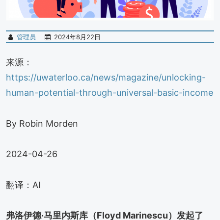
管理员
2024年8月22日
来源：
https://uwaterloo.ca/news/magazine/unlocking-
human-potential-through-universal-basic-income
By Robin Morden
2024-04-26
翻译：AI
弗洛伊德·马里内斯库（Floyd Marinescu）发起了