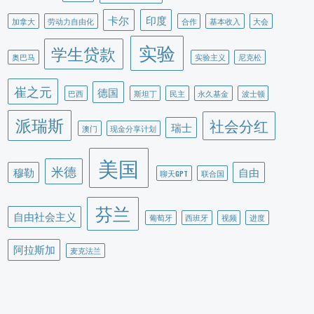
卡尔
印度
加拿大
劳动力自由化
合作
基本收入
大会
实验
学生贷款
奥巴马
实验主义
尼克松
崔之元
德国
巴西
斯坦丁
民主
永久基金
波士顿
派瑞斯
社会分红
瑞士
澳门
现金分享计划
美国
米德
穆勒
自由
聊天GPT
联合国
芬兰
自由社会主义
葡萄牙
西班牙
视频
进度
阿拉斯加
麦克法兰