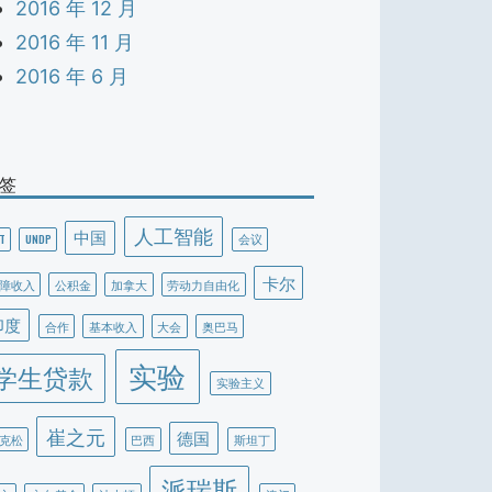
2016 年 12 月
2016 年 11 月
2016 年 6 月
签
人工智能
中国
T
UNDP
会议
卡尔
障收入
公积金
加拿大
劳动力自由化
印度
合作
基本收入
大会
奥巴马
实验
学生贷款
实验主义
崔之元
德国
克松
巴西
斯坦丁
派瑞斯