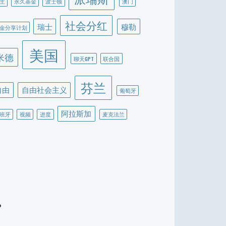
主
永久基金
波士顿
澳门
社会分红
瑞士
穆勒
金分享计划
美国
米德
聊天GPT
联合国
芬兰
自由
自由社会主义
葡萄牙
阿拉斯加
班牙
视频
进度
麦克法兰