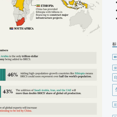
标
MI
保
尼