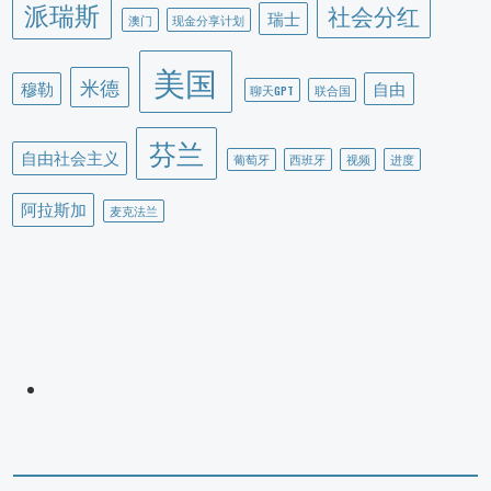
派瑞斯
社会分红
瑞士
澳门
现金分享计划
美国
米德
穆勒
自由
聊天GPT
联合国
芬兰
自由社会主义
葡萄牙
西班牙
视频
进度
阿拉斯加
麦克法兰