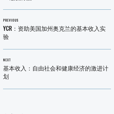
文
章
PREVIOUS
导
YCR：资助美国加州奥克兰的基本收入实
Previous
航
验
post:
NEXT
基本收入：自由社会和健康经济的激进计
Next
划
post: