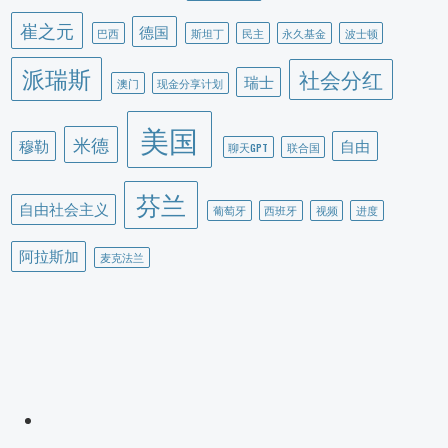
崔之元
德国
巴西
斯坦丁
民主
永久基金
波士顿
派瑞斯
社会分红
瑞士
澳门
现金分享计划
美国
米德
穆勒
自由
聊天GPT
联合国
芬兰
自由社会主义
葡萄牙
西班牙
视频
进度
阿拉斯加
麦克法兰