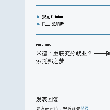
Categories
观点 Opinion
Tags
民主
,
派瑞斯
文
PREVIOUS
章
米德：重获充分就业？ ——
Previous
导
索托邦之梦
post:
航
发表回复
要发表评论，您必须先
登录
。