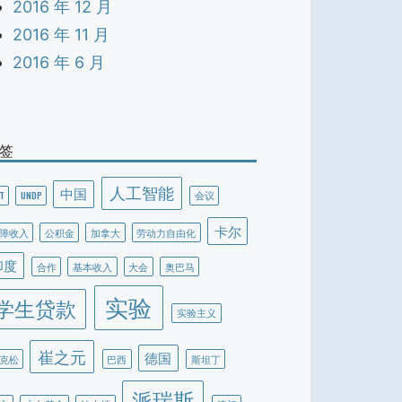
2016 年 12 月
2016 年 11 月
2016 年 6 月
签
人工智能
中国
T
UNDP
会议
卡尔
障收入
公积金
加拿大
劳动力自由化
印度
合作
基本收入
大会
奥巴马
实验
学生贷款
实验主义
崔之元
德国
克松
巴西
斯坦丁
派瑞斯