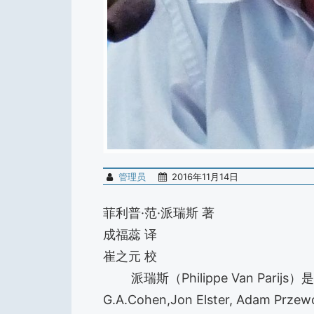
管理员
2016年11月14日
菲利普·范·派瑞斯 著
成福蕊 译
崔之元 校
派瑞斯（Philippe Van Pari
G.A.Cohen,Jon Elster, Adam 