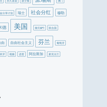
主
永久基金
波士顿
澳门
社会分红
瑞士
穆勒
金分享计划
美国
米德
聊天GPT
联合国
芬兰
自由
自由社会主义
葡萄牙
阿拉斯加
班牙
视频
进度
麦克法兰