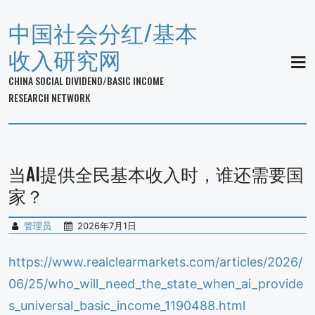
中国社会分红/基本
收入研究网
MEN
CHINA SOCIAL DIVIDEND/BASIC INCOME
RESEARCH NETWORK
当AI提供全民基本收入时，谁还需要国
家？
管理员
2026年7月1日
https://www.realclearmarkets.com/articles/2026/
06/25/who_will_need_the_state_when_ai_provide
s_universal_basic_income_1190488.html