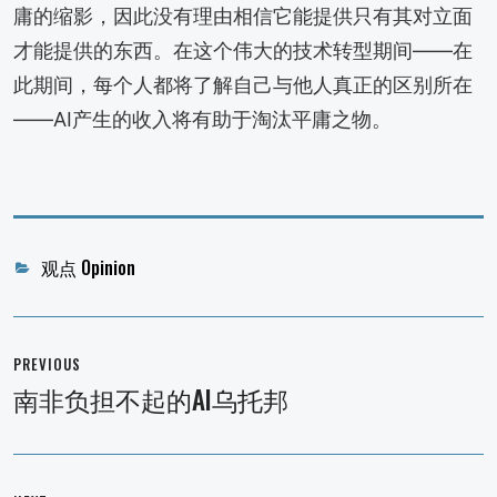
庸的缩影，因此没有理由相信它能提供只有其对立面
才能提供的东西。在这个伟大的技术转型期间——在
此期间，每个人都将了解自己与他人真正的区别所在
——AI产生的收入将有助于淘汰平庸之物。
Categories
观点 Opinion
文
章
PREVIOUS
导
南非负担不起的AI乌托邦
Previous
航
post: