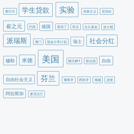
实验
学生贷款
奥巴马
实验主义
尼克松
崔之元
德国
巴西
斯坦丁
民主
永久基金
波士顿
派瑞斯
社会分红
瑞士
澳门
现金分享计划
美国
米德
穆勒
自由
聊天GPT
联合国
芬兰
自由社会主义
葡萄牙
西班牙
视频
进度
阿拉斯加
麦克法兰