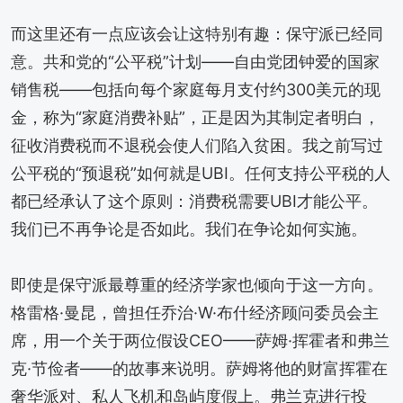
而这里还有一点应该会让这特别有趣：保守派已经同
意。共和党的“公平税”计划——自由党团钟爱的国家
销售税——包括向每个家庭每月支付约300美元的现
金，称为“家庭消费补贴”，正是因为其制定者明白，
征收消费税而不退税会使人们陷入贫困。我之前写过
公平税的“预退税”如何就是UBI。任何支持公平税的人
都已经承认了这个原则：消费税需要UBI才能公平。
我们已不再争论是否如此。我们在争论如何实施。
即使是保守派最尊重的经济学家也倾向于这一方向。
格雷格·曼昆，曾担任乔治·W·布什经济顾问委员会主
席，用一个关于两位假设CEO——萨姆·挥霍者和弗兰
克·节俭者——的故事来说明。萨姆将他的财富挥霍在
奢华派对、私人飞机和岛屿度假上。弗兰克进行投