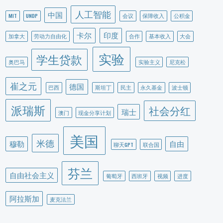
人工智能
中国
MIT
UNDP
会议
保障收入
公积金
卡尔
印度
加拿大
劳动力自由化
合作
基本收入
大会
实验
学生贷款
奥巴马
实验主义
尼克松
崔之元
德国
巴西
斯坦丁
民主
永久基金
波士顿
派瑞斯
社会分红
瑞士
澳门
现金分享计划
美国
米德
穆勒
自由
聊天GPT
联合国
芬兰
自由社会主义
葡萄牙
西班牙
视频
进度
阿拉斯加
麦克法兰