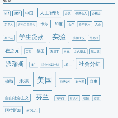
标签
人工智能
中国
MIT
UNDP
会议
保障收入
公积金
卡尔
印度
加拿大
劳动力自由化
合作
基本收入
大会
实验
学生贷款
奥巴马
实验主义
尼克松
崔之元
德国
巴西
斯坦丁
民主
永久基金
波士顿
派瑞斯
社会分红
瑞士
澳门
现金分享计划
美国
米德
穆勒
自由
聊天GPT
联合国
芬兰
自由社会主义
葡萄牙
西班牙
视频
进度
阿拉斯加
麦克法兰