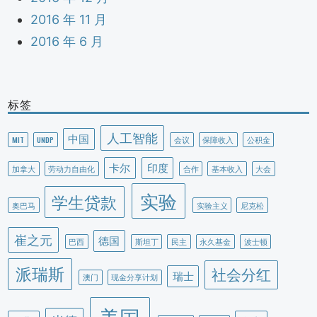
2016 年 11 月
2016 年 6 月
标签
人工智能
中国
MIT
UNDP
会议
保障收入
公积金
卡尔
印度
加拿大
劳动力自由化
合作
基本收入
大会
实验
学生贷款
奥巴马
实验主义
尼克松
崔之元
德国
巴西
斯坦丁
民主
永久基金
波士顿
派瑞斯
社会分红
瑞士
澳门
现金分享计划
美国