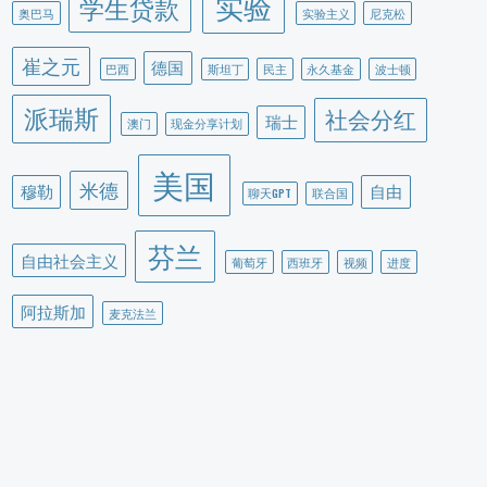
实验
学生贷款
奥巴马
实验主义
尼克松
崔之元
德国
巴西
斯坦丁
民主
永久基金
波士顿
派瑞斯
社会分红
瑞士
澳门
现金分享计划
美国
米德
穆勒
自由
聊天GPT
联合国
芬兰
自由社会主义
葡萄牙
西班牙
视频
进度
阿拉斯加
麦克法兰