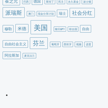
崔之元
德国
巴西
斯坦丁
民主
永久基金
波士顿
派瑞斯
社会分红
瑞士
澳门
现金分享计划
美国
米德
穆勒
自由
聊天GPT
联合国
芬兰
自由社会主义
葡萄牙
西班牙
视频
进度
阿拉斯加
麦克法兰