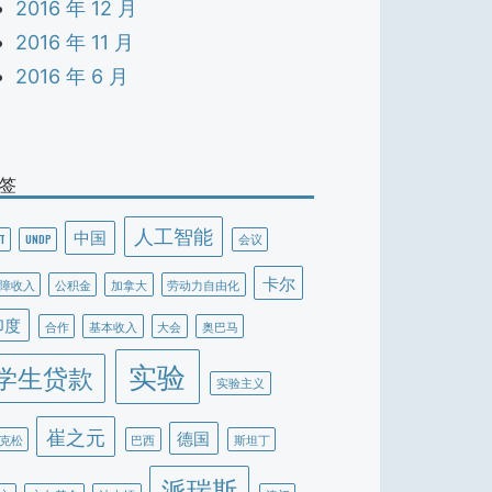
2016 年 12 月
2016 年 11 月
2016 年 6 月
签
人工智能
中国
T
UNDP
会议
卡尔
障收入
公积金
加拿大
劳动力自由化
印度
合作
基本收入
大会
奥巴马
实验
学生贷款
实验主义
崔之元
德国
克松
巴西
斯坦丁
派瑞斯