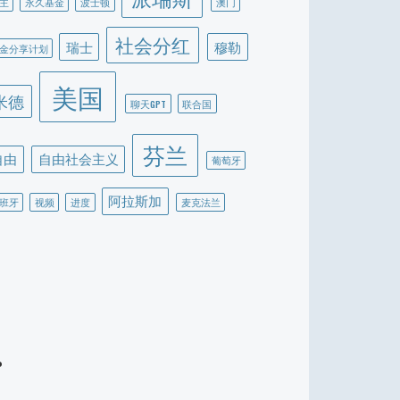
主
永久基金
波士顿
澳门
社会分红
瑞士
穆勒
金分享计划
美国
米德
聊天GPT
联合国
芬兰
自由
自由社会主义
葡萄牙
阿拉斯加
班牙
视频
进度
麦克法兰