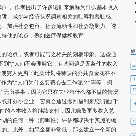
94 页）。作者提出了许多论据来解释为什么基本收入
陷阱、减少与经济状况调查相关的耻辱和羞耻感、
化、加强社会包容、社会流动性和社会凝聚力、透
支持他的论点，例如医疗保健和教育。
标
划的论点，或者可能与之相关的刻板印象。这些通
到”;“人们不会理解它”;“有些问题是无条件的收入
MI
会使穷人更穷”;“此类计划将稀缺的公共资金花在不
保
所作为”;“人们为什么要费心去工作呢？”等等。例
励了无所事事，因为它只在失业者什么都不做的情况
作或开办小企业，它就会通过撤回福利来惩罚他们”
条件的基本收入将继续支付，因此赚取更多收入总
计划的任何一种（前瞻性）评估都取决于实施的确
尼
测的。此外，如果金额非常低，那么建立一个新的