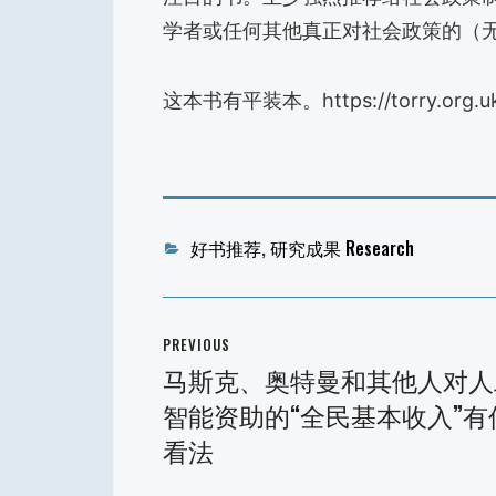
学者或任何其他真正对社会政策的（
这本书有平装本。https://torry.org.uk
Categories
好书推荐
,
研究成果 Research
文
PREVIOUS
章
马斯克、奥特曼和其他人对人
Previous
导
智能资助的“全民基本收入”有
post:
航
看法