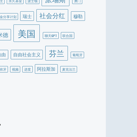
主
永久基金
波士顿
澳门
社会分红
瑞士
穆勒
金分享计划
美国
米德
聊天GPT
联合国
芬兰
自由
自由社会主义
葡萄牙
阿拉斯加
班牙
视频
进度
麦克法兰