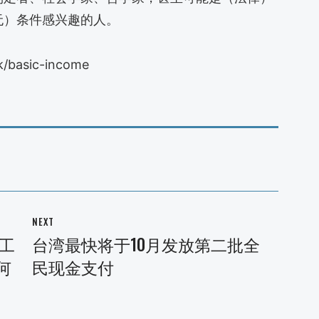
无）条件感兴趣的人。
/basic-income
NEXT
工
台湾最快将于10月发放第二批全
Next
何
民现金支付
post: