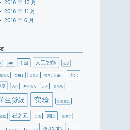
2016 年 12 月
2016 年 11 月
2016 年 6 月
签
人工智能
中国
T
UNDP
会议
卡尔
障收入
公积金
加拿大
劳动力自由化
印度
合作
基本收入
大会
奥巴马
实验
学生贷款
实验主义
崔之元
德国
克松
巴西
斯坦丁
派瑞斯