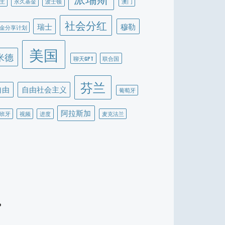
主
永久基金
波士顿
澳门
社会分红
瑞士
穆勒
金分享计划
美国
米德
聊天GPT
联合国
芬兰
自由
自由社会主义
葡萄牙
阿拉斯加
班牙
视频
进度
麦克法兰