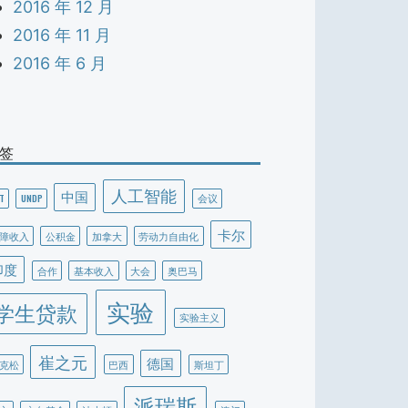
2016 年 12 月
2016 年 11 月
2016 年 6 月
签
人工智能
中国
T
UNDP
会议
卡尔
障收入
公积金
加拿大
劳动力自由化
印度
合作
基本收入
大会
奥巴马
实验
学生贷款
实验主义
崔之元
德国
克松
巴西
斯坦丁
派瑞斯