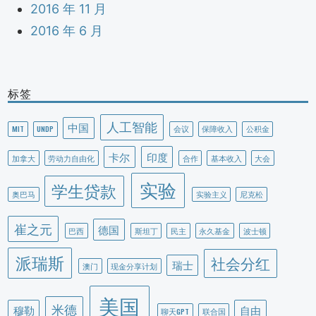
2016 年 11 月
2016 年 6 月
标签
人工智能
中国
MIT
UNDP
会议
保障收入
公积金
卡尔
印度
加拿大
劳动力自由化
合作
基本收入
大会
实验
学生贷款
奥巴马
实验主义
尼克松
崔之元
德国
巴西
斯坦丁
民主
永久基金
波士顿
派瑞斯
社会分红
瑞士
澳门
现金分享计划
美国
米德
穆勒
自由
聊天GPT
联合国