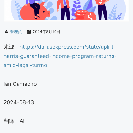
管理员
2024年8月14日
来源：
https://dallasexpress.com/state/uplift-
harris-guaranteed-income-program-returns-
amid-legal-turmoil
Ian Camacho
2024-08-13
翻译：AI