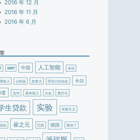
2016 年 12 月
2016 年 11 月
2016 年 6 月
签
人工智能
中国
T
UNDP
会议
卡尔
障收入
公积金
加拿大
劳动力自由化
印度
合作
基本收入
大会
奥巴马
实验
学生贷款
实验主义
崔之元
德国
克松
巴西
斯坦丁
派瑞斯