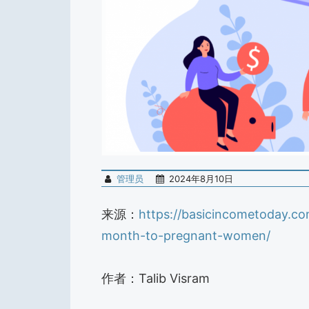
管理员
2024年8月10日
来源：
https://basicincometoday.c
month-to-pregnant-women/
作者：Talib Visram