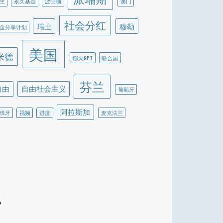
主
永久基金
波士顿
澳门
社会分红
瑞士
穆勒
金分享计划
美国
米德
聊天GPT
联合国
芬兰
自由
自由社会主义
葡萄牙
阿拉斯加
班牙
视频
进度
麦克法兰