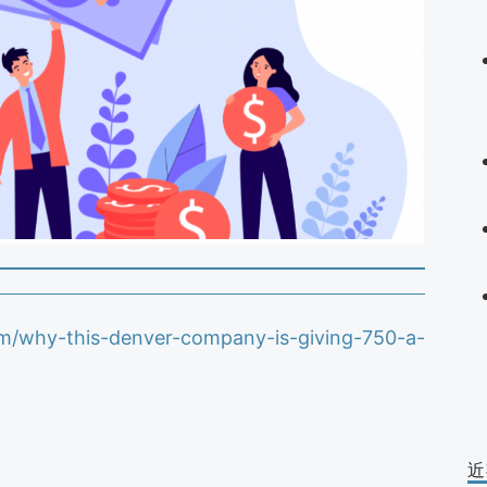
om/why-this-denver-company-is-giving-750-a-
近