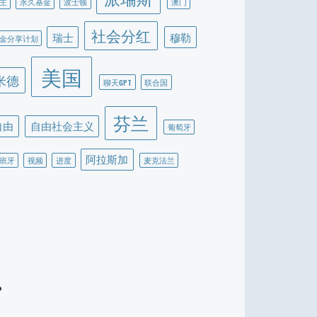
主
永久基金
波士顿
澳门
社会分红
瑞士
穆勒
金分享计划
美国
米德
聊天GPT
联合国
芬兰
自由
自由社会主义
葡萄牙
阿拉斯加
班牙
视频
进度
麦克法兰