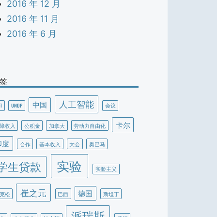
2016 年 12 月
2016 年 11 月
2016 年 6 月
签
人工智能
中国
T
UNDP
会议
卡尔
障收入
公积金
加拿大
劳动力自由化
印度
合作
基本收入
大会
奥巴马
实验
学生贷款
实验主义
崔之元
德国
克松
巴西
斯坦丁
派瑞斯