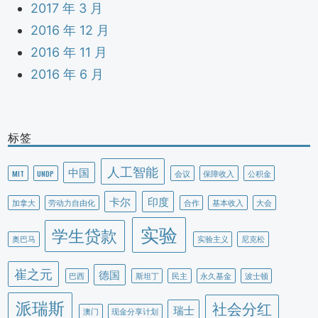
2017 年 3 月
2016 年 12 月
2016 年 11 月
2016 年 6 月
标签
人工智能
中国
MIT
UNDP
会议
保障收入
公积金
卡尔
印度
加拿大
劳动力自由化
合作
基本收入
大会
实验
学生贷款
奥巴马
实验主义
尼克松
崔之元
德国
巴西
斯坦丁
民主
永久基金
波士顿
派瑞斯
社会分红
瑞士
澳门
现金分享计划