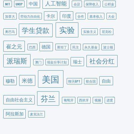
人工智能
中国
MIT
UNDP
会议
保障收入
公积金
卡尔
印度
加拿大
劳动力自由化
合作
基本收入
大会
实验
学生贷款
奥巴马
实验主义
尼克松
崔之元
德国
巴西
斯坦丁
民主
永久基金
波士顿
派瑞斯
社会分红
瑞士
澳门
现金分享计划
美国
米德
穆勒
自由
聊天GPT
联合国
芬兰
自由社会主义
葡萄牙
西班牙
视频
进度
阿拉斯加
麦克法兰