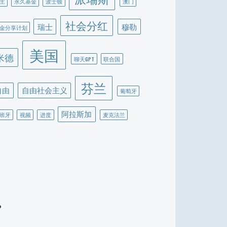
主
永久基金
波士顿
澳门
社会分红
瑞士
穆勒
金分享计划
美国
米德
聊天GPT
联合国
芬兰
自由
自由社会主义
葡萄牙
阿拉斯加
班牙
视频
进度
麦克法兰