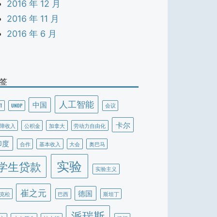
2016 年 12 月
2016 年 11 月
2016 年 6 月
签
人工智能
中国
T
UNDP
会议
卡尔
障收入
公积金
加拿大
劳动力自由化
印度
合作
基本收入
大会
奥巴马
实验
学生贷款
实验主义
崔之元
德国
克松
巴西
斯坦丁
派瑞斯