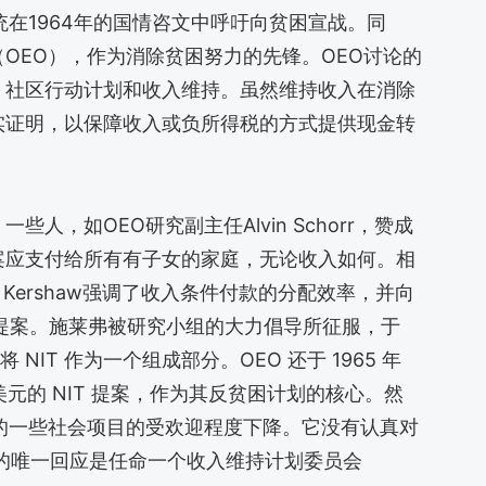
n）总统在1964年的国情咨文中呼吁向贫困宣战。同
OEO），作为消除贫困努力的先锋。OEO讨论的
、社区行动计划和收入维持。虽然维持收入在消除
实证明，以保障收入或负所得税的方式提供现金转
人，如OEO研究副主任Alvin Schorr，赞成
案应支付给所有有子女的家庭，无论收入如何。相
h Kershaw强调了收入条件付款的分配效率，并向
荐了NIT提案。施莱弗被研究小组的大力倡导所征服，于
将 NIT 作为一个组成部分。OEO 还于 1965 年
亿美元的 NIT 提案，作为其反贫困计划的核心。然
的一些社会项目的受欢迎程度下降。它没有认真对
），总统的唯一回应是任命一个收入维持计划委员会