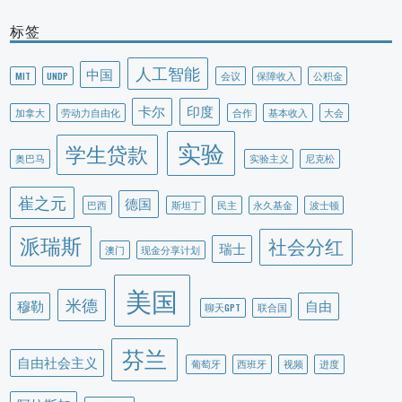
标签
人工智能
中国
MIT
UNDP
会议
保障收入
公积金
卡尔
印度
加拿大
劳动力自由化
合作
基本收入
大会
实验
学生贷款
奥巴马
实验主义
尼克松
崔之元
德国
巴西
斯坦丁
民主
永久基金
波士顿
派瑞斯
社会分红
瑞士
澳门
现金分享计划
美国
米德
穆勒
自由
聊天GPT
联合国
芬兰
自由社会主义
葡萄牙
西班牙
视频
进度