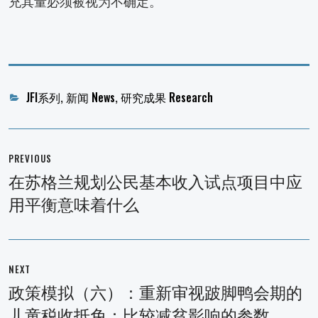
充其量必须被视为不确定。
Categories
JFI系列
,
新闻 News
,
研究成果 Research
文
章
PREVIOUS
导
在苏格兰规划公民基本收入试点项目中应
Previous
航
用平衡意味着什么
post:
NEXT
政策模拟（六）：重新审视跛脚鸭会期的
Next
儿童税收抵免：比较减贫影响的参数
post: